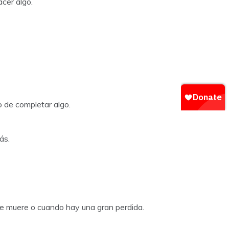
acer algo.
o de completar algo.
ás.
n se muere o cuando hay una gran perdida.