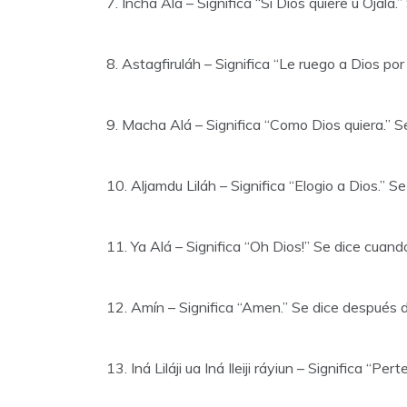
7. Incha Alá – Significa “Si Dios quiere u Ojala
8. Astagfiruláh – Significa “Le ruego a Dios po
9. Macha Alá – Significa “Como Dios quiera.” 
10. Aljamdu Liláh – Significa “Elogio a Dios.” 
11. Ya Alá – Significa “Oh Dios!” Se dice cuand
12. Amín – Significa “Amen.” Se dice después d
13. Iná Liláji ua Iná Ileiji ráyiun – Significa