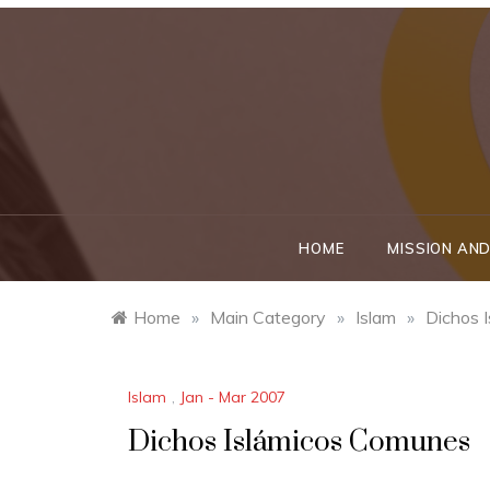
Skip
to
content
HOME
MISSION AND
Home
»
Main Category
»
Islam
»
Dichos 
Islam
,
Jan - Mar 2007
Dichos Islámicos Comunes