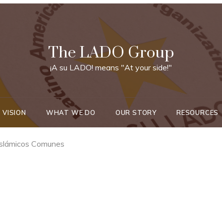
The LADO Group
¡A su LADO! means "At your side!"
 VISION
WHAT WE DO
OUR STORY
RESOURCES
Islámicos Comunes