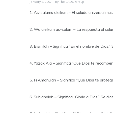
January 8, 2007
By
The LADO Group
1. As-salámu aleikum – El saludo universal mus
2. Wa aleikum as-salám – La respuesta al saludo
3. Bismiláh – Significa “En el nombre de Dios.”
4. Yazak Alá – Significa “Que Dios te recompen
5. Fi Amanuláh – Significa “Que Dios te prote
6. Subjánalah – Significa “Gloria a Dios.” Se di